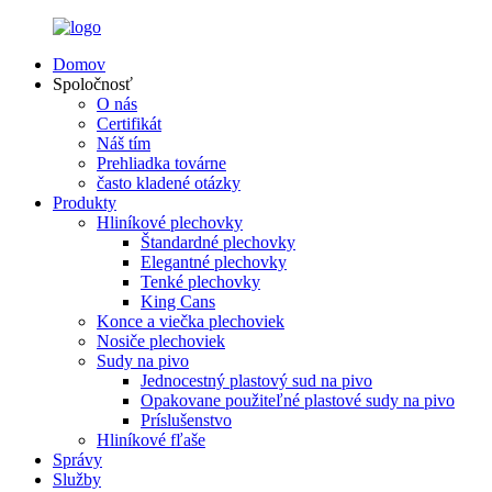
Domov
Spoločnosť
O nás
Certifikát
Náš tím
Prehliadka továrne
často kladené otázky
Produkty
Hliníkové plechovky
Štandardné plechovky
Elegantné plechovky
Tenké plechovky
King Cans
Konce a viečka plechoviek
Nosiče plechoviek
Sudy na pivo
Jednocestný plastový sud na pivo
Opakovane použiteľné plastové sudy na pivo
Príslušenstvo
Hliníkové fľaše
Správy
Služby