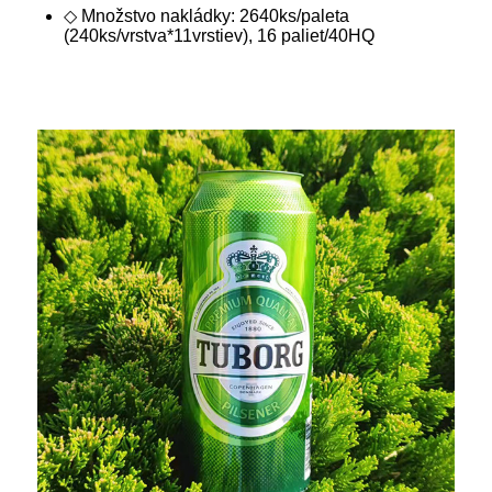
◇ Množstvo nakládky: 2640ks/paleta
(240ks/vrstva*11vrstiev), 16 paliet/40HQ