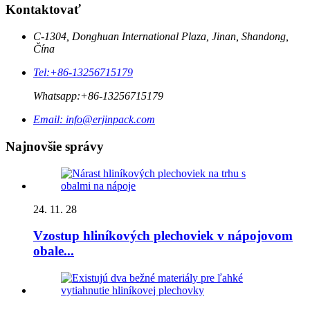
Kontaktovať
C-1304, Donghuan International Plaza, Jinan, Shandong,
Čína
Tel:
+86-13256715179
Whatsapp:
+86-13256715179
Email:
info@erjinpack.com
Najnovšie správy
24. 11. 28
Vzostup hliníkových plechoviek v nápojovom
obale...