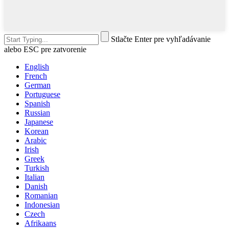
Stlačte Enter pre vyhľadávanie
alebo ESC pre zatvorenie
English
French
German
Portuguese
Spanish
Russian
Japanese
Korean
Arabic
Irish
Greek
Turkish
Italian
Danish
Romanian
Indonesian
Czech
Afrikaans