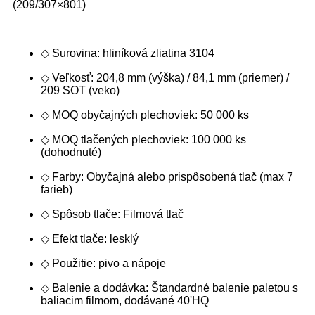
(209/307×801)
◇ Surovina: hliníková zliatina 3104
◇ Veľkosť: 204,8 mm (výška) / 84,1 mm (priemer) /
209 SOT (veko)
◇ MOQ obyčajných plechoviek: 50 000 ks
◇ MOQ tlačených plechoviek: 100 000 ks
(dohodnuté)
◇ Farby: Obyčajná alebo prispôsobená tlač (max 7
farieb)
◇ Spôsob tlače: Filmová tlač
◇ Efekt tlače: lesklý
◇ Použitie: pivo a nápoje
◇ Balenie a dodávka: Štandardné balenie paletou s
baliacim filmom, dodávané 40'HQ