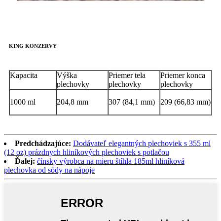
KING KONZERVY
Kapacita
Výška
Priemer tela
Priemer konca
plechovky
plechovky
plechovky
1000 ml
204,8 mm
307 (84,1 mm)
209 (66,83 mm)
Predchádzajúce:
Dodávateľ elegantných plechoviek s 355 ml
(12 oz) prázdnych hliníkových plechoviek s potlačou
Ďalej:
čínsky výrobca na mieru štíhla 185ml hliníková
plechovka od sódy na nápoje