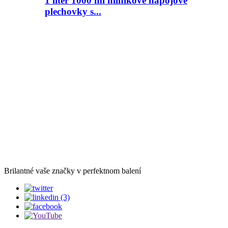
1 liter 1000 ml hliníkové nápojové
plechovky s...
Brilantné vaše značky v perfektnom balení