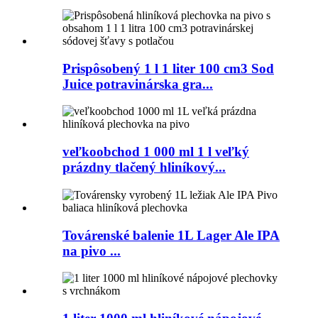
Prispôsobený 1 l 1 liter 100 cm3 Sod
Juice potravinárska gra...
veľkoobchod 1 000 ml 1 l veľký
prázdny tlačený hliníkový...
Továrenské balenie 1L Lager Ale IPA
na pivo ...