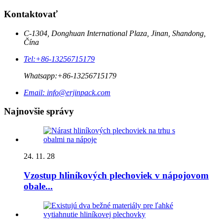
Kontaktovať
C-1304, Donghuan International Plaza, Jinan, Shandong,
Čína
Tel:
+86-13256715179
Whatsapp:
+86-13256715179
Email:
info@erjinpack.com
Najnovšie správy
24. 11. 28
Vzostup hliníkových plechoviek v nápojovom
obale...