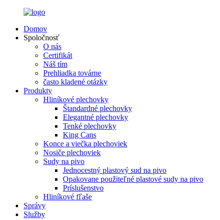
Domov
Spoločnosť
O nás
Certifikát
Náš tím
Prehliadka továrne
často kladené otázky
Produkty
Hliníkové plechovky
Štandardné plechovky
Elegantné plechovky
Tenké plechovky
King Cans
Konce a viečka plechoviek
Nosiče plechoviek
Sudy na pivo
Jednocestný plastový sud na pivo
Opakovane použiteľné plastové sudy na pivo
Príslušenstvo
Hliníkové fľaše
Správy
Služby