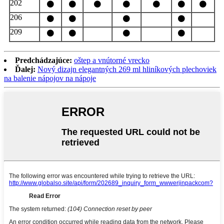
202
⚫
⚫
⚫
⚫
⚫
⚫
⚫
206
⚫
⚫
⚫
⚫
209
⚫
⚫
⚫
⚫
Predchádzajúce:
oštep a vnútorné vrecko
Ďalej:
Nový dizajn elegantných 269 ml hliníkových plechoviek
na balenie nápojov na nápoje