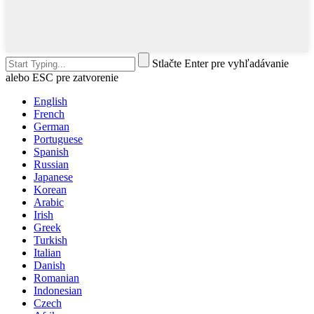
Stlačte Enter pre vyhľadávanie
alebo ESC pre zatvorenie
English
French
German
Portuguese
Spanish
Russian
Japanese
Korean
Arabic
Irish
Greek
Turkish
Italian
Danish
Romanian
Indonesian
Czech