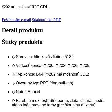
#202 má možnosť RPT CDL
Pošlite nám e-mail
Stiahnuť ako PDF
Detail produktu
Štítky produktu
◇ Surovina: hliníková zliatina 5182
◇ Veľkosť konca: Φ200, Φ202, Φ206, Φ209
◇ Typ konca: B64 (Φ202 má možnosť CDL)
◇ Otvorený typ: RPT (ring-pull-tab)
◇ Náter: Epoxid
◇ Farebná možnosť: Strieborná, zlatá, čierna, modrá
alebo iné upravené farby (pre škrupinu aj kartu)