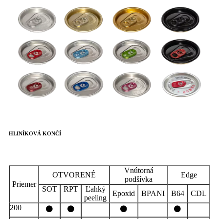
HLINÍKOVÁ KONČÍ
Vnútorná
OTVORENÉ
Edge
podšívka
Priemer
SOT
RPT
Ľahký
Epoxid
BPANI
B64
CDL
peeling
200
⚫
⚫
⚫
⚫