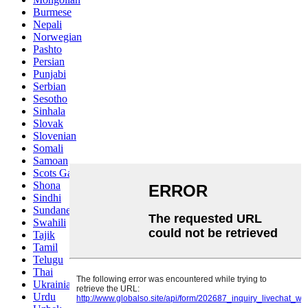
Burmese
Nepali
Norwegian
Pashto
Persian
Punjabi
Serbian
Sesotho
Sinhala
Slovak
Slovenian
Somali
Samoan
Scots Gaelic
Shona
Sindhi
Sundanese
Swahili
Tajik
Tamil
Telugu
Thai
Ukrainian
Urdu