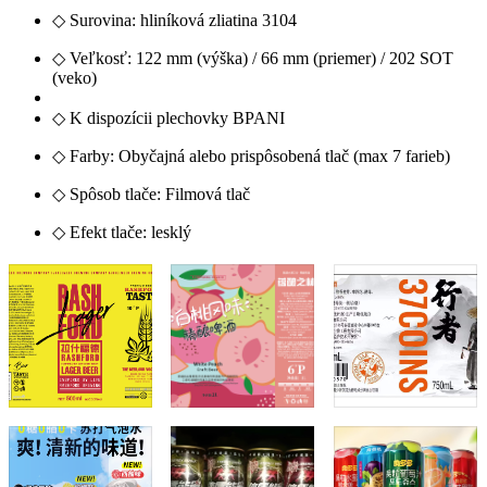
◇ Surovina: hliníková zliatina 3104
◇ Veľkosť: 122 mm (výška) / 66 mm (priemer) / 202 SOT
(veko)
◇ K dispozícii plechovky BPANI
◇ Farby: Obyčajná alebo prispôsobená tlač (max 7 farieb)
◇ Spôsob tlače: Filmová tlač
◇ Efekt tlače: lesklý