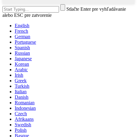
Stlačte Enter pre vyhľadávanie
alebo ESC pre zatvorenie
English
French
German
Portuguese
Spanish
Russian
Japanese
Korean
Arabic
Irish
Greek
Turkish
Italian
Danish
Romanian
Indonesian
Czech
Afrikaans
Swedish
Polish
Basque