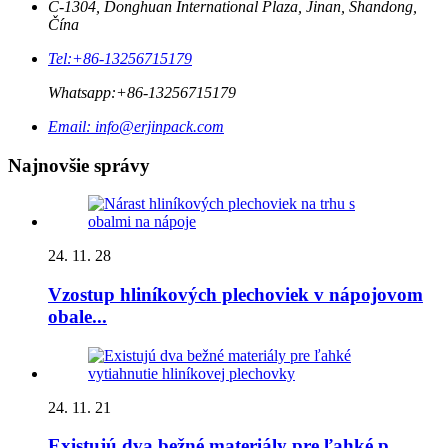
C-1304, Donghuan International Plaza, Jinan, Shandong,
Čína
Tel:
+86-13256715179
Whatsapp:
+86-13256715179
Email:
info@erjinpack.com
Najnovšie správy
24. 11. 28
Vzostup hliníkových plechoviek v nápojovom
obale...
24. 11. 21
Existujú dva bežné materiály pre ľahké p...