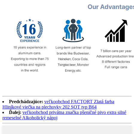
Predchádzajúce:
veľkoobchod FACTORT Zlatá farba
Hliníkové viečka na plechovky 202 SOT typ B64
Ďalej:
veľkoobchod privátna značka pšeničné pivo extra silné
remeselné Alkoholický nápoj