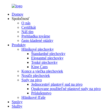
Domov
Spoločnosť
O nás
Certifikát
Náš tím
Prehliadka továrne
často kladené otázky
Produkty
Hliníkové plechovky
Štandardné plechovky
Elegantné plechovky
Tenké plechovky
King Cans
Konce a viečka plechoviek
Nosiče plechoviek
Sudy na pivo
Jednocestný plastový sud na pivo
Opakovane použiteľné plastové sudy na pivo
Príslušenstvo
Hliníkové fľaše
Správy
Služby